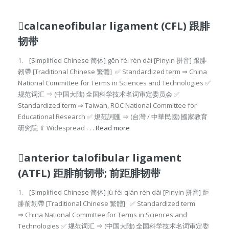
calcaneofibular ligament (CFL) 跟腓
韧带
1. [Simplified Chinese 简体] gēn féi rèn dài [Pinyin 拼音] 跟腓
韌帶 [Traditional Chinese 繁體] ✅ Standardized term ⇒ China
National Committee for Terms in Sciences and Technologies ✅
规范词汇 ⇒ (中国大陆) 全国科学技术名词审定委员会 ✅
Standardized term ⇒ Taiwan, ROC National Committee for
Educational Research ✅ 規范詞匯 ⇒ (台灣 / 中華民國) 國家教育
研究院 ⇪ Widespread . . .
Read more
anterior talofibular ligament
(ATFL) 距腓前韧带; 前距腓韧带
1. [Simplified Chinese 简体] jù féi qián rèn dài [Pinyin 拼音] 距
腓前韌帶 [Traditional Chinese 繁體] ✅ Standardized term
⇒ China National Committee for Terms in Sciences and
Technologies ✅ 规范词汇 ⇒ (中国大陆) 全国科学技术名词审定委