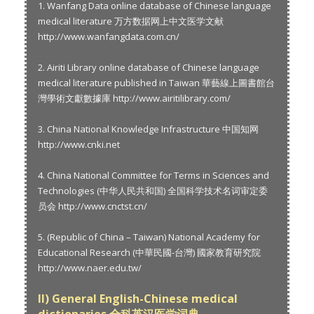
1. Wanfang Data online database of Chinese language
medical literature 万方数据网上中文医学文献
http://www.wanfangdata.com.cn/
2. Airiti Library online database of Chinese language
medical literature published in Taiwan 華藝線上圖書館台
灣學術文獻數據庫 http://www.airitilibrary.com/
3. China National Knowledge Infrastructure 中国知网
http://www.cnki.net
4. China National Committee for Terms in Sciences and
Technologies (中华人民共和国) 全国科学技术名词审定委
员会 http://www.cnctst.cn/
5. (Republic of China – Taiwan) National Academy for
Educational Research (中華民國-台灣) 國家教育研究院
http://www.naer.edu.tw/
II) General English-Chinese medical