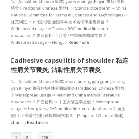
1. [Simplified Chinese 简体] gāo wèi bìn gǔ [Pinyin 拼音] 高位
髕骨 [Traditional Chinese 繁體] ✅ Standardized term ⇒ China
National Committee for Terms in Sciences and Technologies ✅
规范词汇 ⇒ (中国大陆) 全国科学技术名词审定委员会 ⇪
Widespread usage ⇒ Taiwan, ROC medical literature
databases ⇪ 廣泛使用 ⇒ 台灣 / 中華民國醫學文獻 ⇪
Widespread usage ⇒ Hong . . .
Read more
adhesive capsulitis of shoulder 粘连
性肩关节囊炎; 沾黏性肩关节囊炎
1. [Simplified Chinese 简体] zhān lián xìng jiān guān jié náng
yán [Pinyin 拼音] 粘連性肩關節囊炎 [Traditional Chinese 繁體]
⇪ Widespread usage ⇒ Mainland China medical literature
databases ⇪ 广泛使用 ⇒ 中国大陆医学文献 ⇪ Widespread
usage ⇒ Hong Kong SAR medical literature databases ⇪ 廣泛
使用 ⇒ 香港特別行政區醫學文獻 2. [Simplified Chinese 简体]
zhān . . .
Read more
1
2
226
…