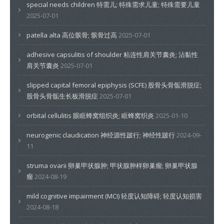
special needs children 特需儿; 特殊需求儿童; 特殊需要儿童
2025-07-01
patella alta 高位髌骨; 髌骨过高
2025-07-01
adhesive capsulitis of shoulder 粘连性肩关节囊炎; 沾黏性
肩关节囊炎
2025-07-01
slipped capital femoral epiphysis (SCFE) 股骨头骨骺滑脱症;
股骨头骨骺生长板滑脱症
2025-07-01
orbital cellulitis 眼眶蜂窝组织炎; 眶蜂窝织炎
2025-01-10
neurogenic claudication 神经源性跛行; 神经性跛行
2024-09-
11
struma ovarii 卵巢甲状腺肿; 甲状腺肿样卵巢瘤; 卵巢甲状腺
瘤
2024-08-19
mild cognitive impairment (MCI) 轻度认知障碍; 轻度认知损害
2024-08-18