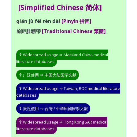
[Simplified Chinese 简体]
qián jù féi rèn dài
[Pinyin 拼音]
前距腓韌帶
[Traditional Chinese 繁體]
⇪
Widespread usage ⇒ Mainland China medical
literature databases
⇪
广泛使用 ⇒ 中国大陆医学文献
⇪
Widespread usage ⇒ Taiwan, ROC medical literature
databases
⇪
廣泛使用 ⇒ 台灣 / 中華民國醫學文獻
⇪
Widespread usage ⇒ Hong Kong SAR medical
literature databases