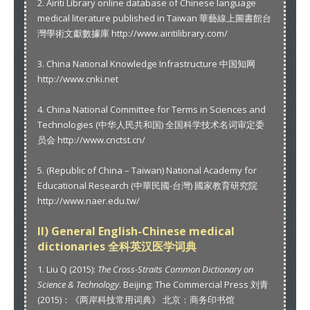
2. Airiti Library online database of Chinese language
medical literature published in Taiwan 華藝線上圖書館台
灣學術文獻數據庫 http://www.airitilibrary.com/
3. China National Knowledge Infrastructure 中国知网
http://www.cnki.net
4. China National Committee for Terms in Sciences and
Technologies (中华人民共和国) 全国科学技术名词审定委
员会 http://www.cnctst.cn/
5. (Republic of China – Taiwan) National Academy for
Educational Research (中華民國-台灣) 國家教育研究院
http://www.naer.edu.tw/
II) General English-Chinese medical
dictionaries 全科英汉医学词典
1. Liu Q (2015):
The Cross-Straits Common Dictionary on
Science & Technology
. Beijing: The Commercial Press 刘青
(2015)：《两岸科技常用词典》 北京：商务印书馆