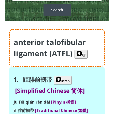
anterior talofibular
ligament (ATFL)
听
1. 距腓前韧带
listen
[Simplified Chinese 简体]
jù féi qián rèn dài
[Pinyin 拼音]
距腓前韌帶
[Traditional Chinese 繁體]