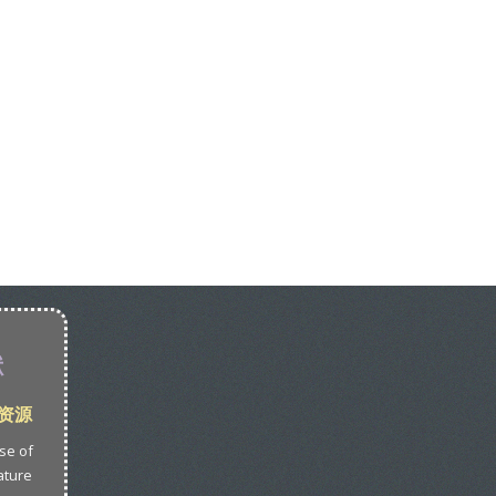
献
网上资源
se of
ature