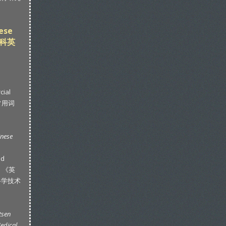
nese
 全科英
cial
技常用词
inese
nd
): 《英
科学技术
tsen
edical