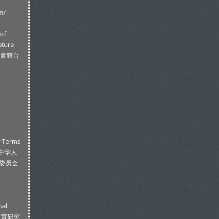
n/
 of
ature
上圖書館台
r Terms
s (中华人
定委员会
nal
家教育研究