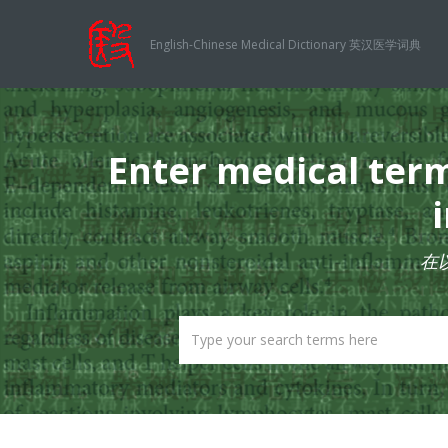
English-Chinese Medical Dictionary 英汉医学词典
Enter medical term 
在