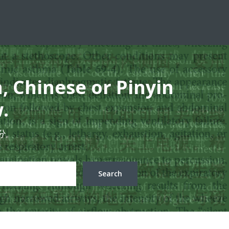
h, Chinese or Pinyin
.
分。