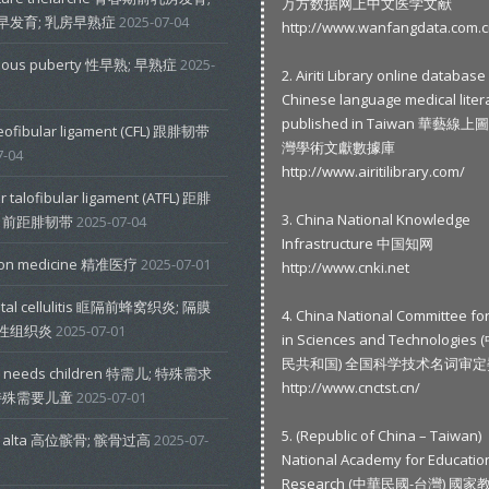
万方数据网上中文医学文献
早发育; 乳房早熟症
2025-07-04
http://www.wanfangdata.com.c
cious puberty 性早熟; 早熟症
2025-
2. Airiti Library online database
Chinese language medical liter
published in Taiwan 華藝線
eofibular ligament (CFL) 跟腓韧带
灣學術文獻數據庫
7-04
http://www.airitilibrary.com/
r talofibular ligament (ATFL) 距腓
3. China National Knowledge
; 前距腓韧带
2025-07-04
Infrastructure 中国知网
sion medicine 精准医疗
2025-07-01
http://www.cnki.net
ptal cellulitis 眶隔前蜂窝织炎; 隔膜
4. China National Committee fo
性组织炎
2025-07-01
in Sciences and Technologie
民共和国) 全国科学技术名词审
al needs children 特需儿; 特殊需求
http://www.cnctst.cn/
 特殊需要儿童
2025-07-01
5. (Republic of China – Taiwan)
la alta 高位髌骨; 髌骨过高
2025-07-
National Academy for Educatio
Research (中華民國-台灣) 國