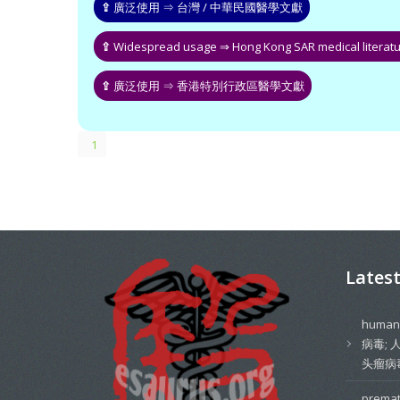
⇪
廣泛使用 ⇒ 台灣 / 中華民國醫學文獻
⇪
Widespread usage ⇒ Hong Kong SAR medical literat
⇪
廣泛使用 ⇒ 香港特別行政區醫學文獻
1
Lates
human
病毒; 
头瘤病
prema