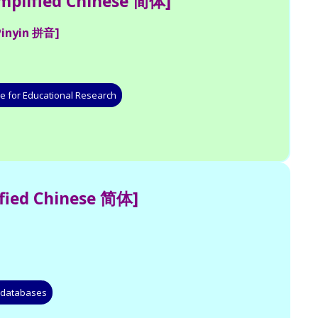
mplified Chinese 简体]
Pinyin 拼音]
e for Educational Research
ified Chinese 简体]
 databases