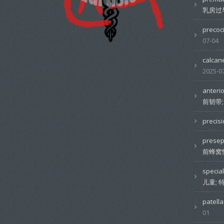
乳房过
preco
07-04
calcan
2025-0
anterio
前韧带
preci
prese
前蜂窝
speci
儿童;
patel
01