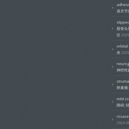
adhesi
肩关节
slipped
股骨头
症
2025
orbit
炎
2025
neuro
神经性
strum
卵巢瘤
mild c
障碍;
rosa
2024-0