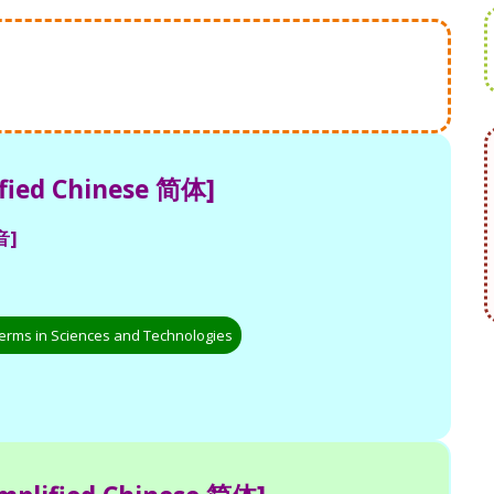
ified Chinese 简体]
音]
erms in Sciences and Technologies