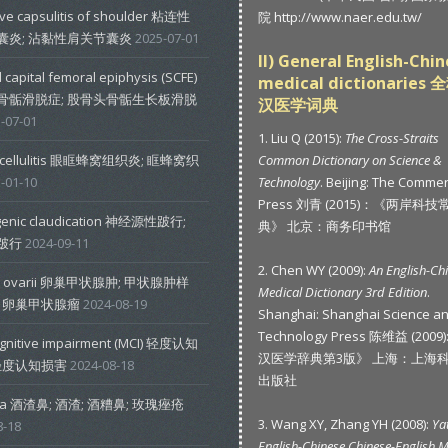
ve capsulitis of shoulder 粘连性
院 http://www.naer.edu.tw/
囊炎; 沾黏性肩关节囊炎
2025-07-01
II) General English-Chi
 capital femoral epiphysis (SCFE)
medical dictionaries
骨骺滑脱症; 股骨头骨骺生长板滑脱
汉医学词典
-07-01
1. Liu Q (2015):
The Cross-Straits
al cellulitis 眼眶蜂窝组织炎; 眶蜂窝织
Common Dictionary on Science &
-01-10
Technology
. Beijing: The Commer
Press 刘青 (2015)：《两岸科
genic claudication 神经源性跛行;
典》 北京：商务印书馆
跛行
2024-09-11
2. Chen WY (2009):
An English-Ch
a ovarii 卵巢甲状腺肿; 甲状腺肿样
Medical Dictionary 3rd Edition
.
; 卵巢甲状腺瘤
2024-08-19
Shanghai: Shanghai Science a
Technology Press 陈维益 (2009
ognitive impairment (MCI) 轻度认知
汉医学辞典第3版》 上海：上海
 轻度认知损害
2024-08-18
出版社
cea 酒渣鼻; 酒渣; 酒糟鼻; 玫瑰痤疮
3. Wang XY, Zhang YH (2008):
Ya
8-18
English-Chinese Chinese-English M